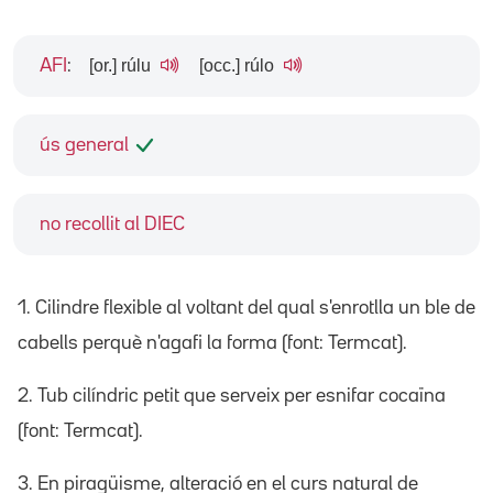
[or.] rúlu
[occ.] rúlo
AFI
:
ús general
no recollit al DIEC
1. Cilindre flexible al voltant del qual s'enrotlla un ble de
cabells perquè n'agafi la forma (font: Termcat).
2. Tub cilíndric petit que serveix per esnifar cocaïna
(font: Termcat).
3. En piragüisme, alteració en el curs natural de