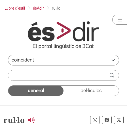
Llibre d'estil
ésAdir
rul·lo
general
pel·lícules
rul·lo
Compartir pe
Compart
Co