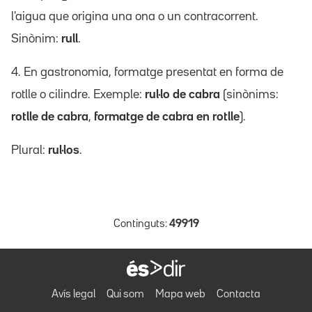
l'aigua que origina una ona o un contracorrent.
Sinònim:
rull
.
4. En gastronomia, formatge presentat en forma de
rotlle o cilindre. Exemple:
rul·lo de cabra
(sinònims:
rotlle de cabra
,
formatge de cabra en rotlle
).
Plural:
rul·los
.
Continguts:
49919
Avís legal
Qui som
Mapa web
Contacta