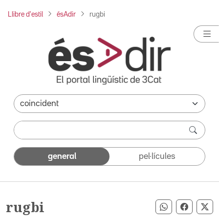
Llibre d'estil
ésAdir
rugbi
general
pel·lícules
rugbi
Compartir pe
Compart
Co