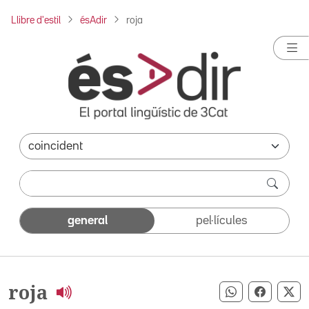
Llibre d'estil
ésAdir
roja
general
pel·lícules
roja
Compartir pe
Compart
Co