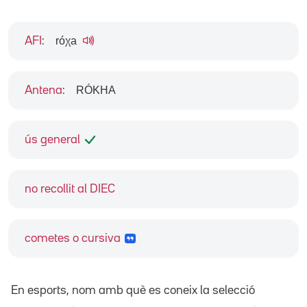
róχa
AFI
:
RÓKHA
Antena
:
ús general
no recollit al DIEC
cometes o cursiva
En esports, nom amb què es coneix la selecció