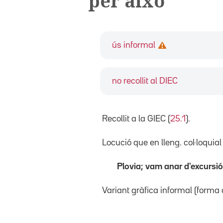
per això
ús informal
no recollit al DIEC
Recollit a la GIEC (
25.1
).
Locució que en lleng. col·loquia
Plovia; vam anar d'excursió
Variant gràfica informal (forma