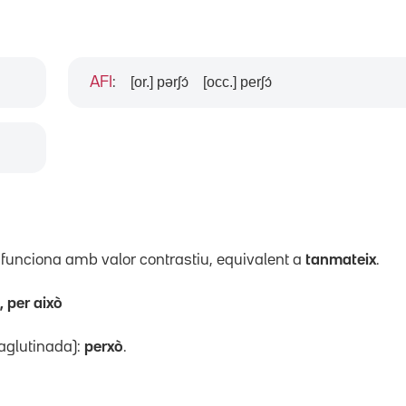
[or.] pərʃɔ́
[occ.] perʃɔ́
AFI
:
l funciona amb valor contrastiu, equivalent a
tanmateix
.
, per això
 aglutinada):
perxò
.