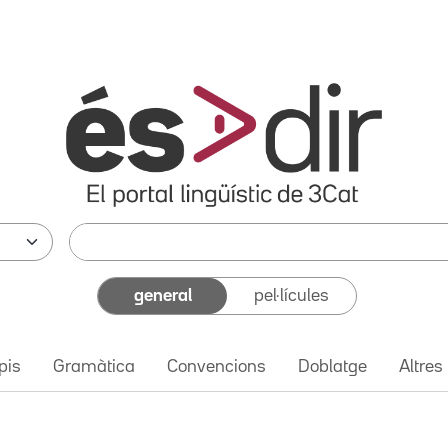
general
pel·lícules
pis
Gramàtica
Convencions
Doblatge
Altres