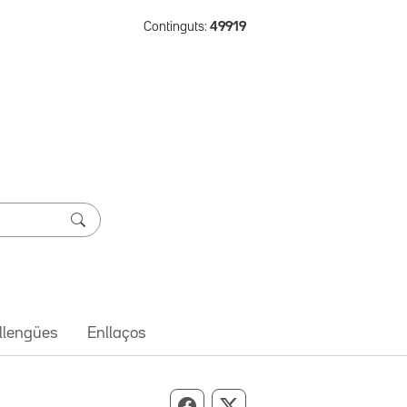
Continguts:
49919
 llengües
Enllaços