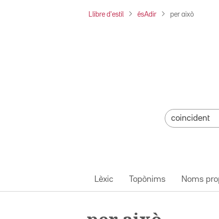
Llibre d'estil
ésAdir
per això
Lèxic
Topònims
Noms pro