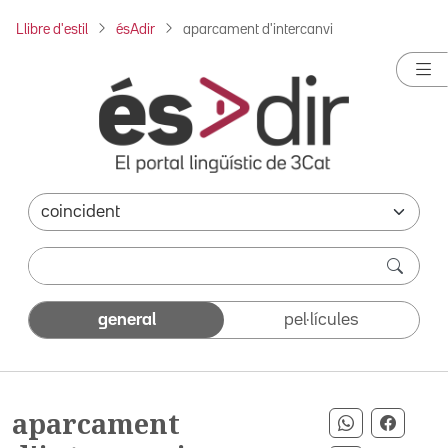
Llibre d'estil
ésAdir
aparcament d'intercanvi
general
pel·lícules
aparcament
Compartir 
Compar