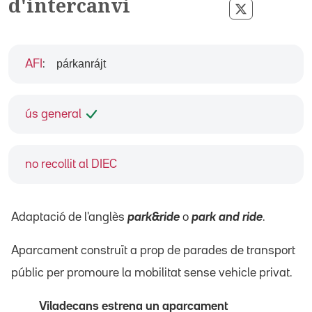
d'intercanvi
Compartir p
párkanrájt
AFI
:
ús general
no recollit al DIEC
Adaptació de l'anglès
park&ride
o
park and ride
.
Aparcament construït a prop de parades de transport
públic per promoure la mobilitat sense vehicle privat.
Viladecans estrena un aparcament