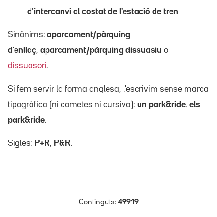
d'intercanvi
al costat de l'estació de tren
Sinònims:
aparcament/pàrquing
d'enllaç
,
aparcament/pàrquing dissuasiu
o
dissuasori
.
Si fem servir la forma anglesa, l'escrivim sense marca
tipogràfica (ni cometes ni cursiva):
un park&ride
,
els
park&ride
.
Sigles:
P+R
,
P&R
.
Continguts:
49919