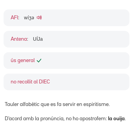
wíʒə
AFI
:
UÍJa
Antena
:
ús general
no recollit al DIEC
Tauler alfabètic que es fa servir en espiritisme.
D'acord amb la pronúncia, no ho apostrofem:
la ouija
.