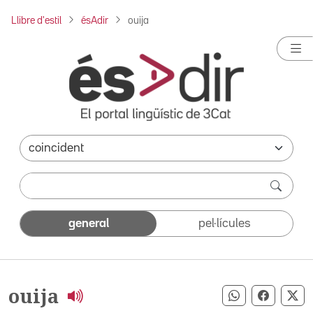
Llibre d'estil
ésAdir
ouija
general
pel·lícules
ouija
Compartir pe
Compart
Co