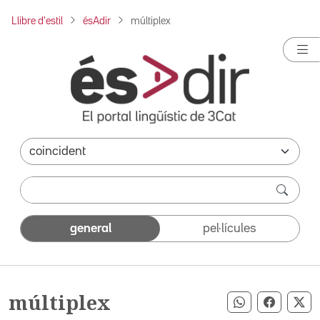
Llibre d'estil
ésAdir
múltiplex
general
pel·lícules
múltiplex
Compartir pe
Compart
Co