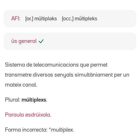
[or.] múltipləks
[occ.] múltipleks
AFI
:
ús general
Sistema de telecomunicacions que permet
transmetre diversos senyals simultàniament per un
mateix canal.
Plural:
múltiplexs
.
Paraula esdrúixola
.
Forma incorrecta: *
multiplex
.