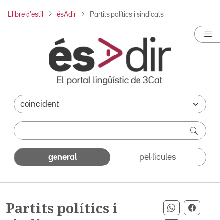
Llibre d'estil
ésAdir
Partits polítics i sindicats
general
pel·lícules
Partits polítics i
Compartir 
Compa