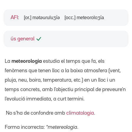
[or.] mətəuɾuluʒíə
[occ.] meteoɾoloʒía
AFI
:
ús general
La
meteorologia
estudia el temps que fa, els
fenòmens que tenen lloc a la baixa atmosfera (vent,
pluja, neu, boira, temperatura, etc.) en un lloc i un
temps concrets, amb l'objectiu principal de preveure'n
l'evolució immediata, a curt termini.
No s'ha de confondre amb
climatologia
.
Forma incorrecta:
*metereologia
.