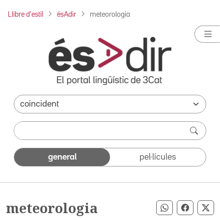
Llibre d'estil
ésAdir
meteorologia
general
pel·lícules
meteorologia
Compartir pe
Compart
Co