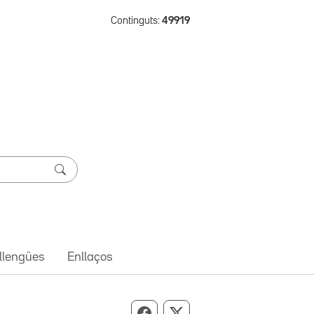
Continguts:
49919
 llengües
Enllaços