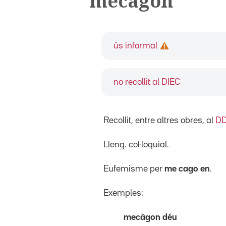
mecàgon
ús informal
no recollit al DIEC
Recollit, entre altres obres, al
D
Lleng. col·loquial.
Eufemisme per
me cago en
.
Exemples:
mecàgon déu