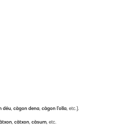
n déu
,
càgon dena
,
càgon l'olla
, etc.).
àtxon
,
càtxon
,
càsum
, etc.