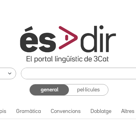
general
pel·lícules
pis
Gramàtica
Convencions
Doblatge
Altres