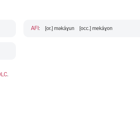
[or.] məkáɣun
[occ.] mekáɣon
AFI
:
DLC
.