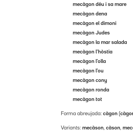
mecàgon déu i sa mare
mecàgon dena
mecàgon el dimoni
mecàgon Judes
mecàgon la mar salada
mecàgon l'hòstia
mecàgon l'olla
mecàgon l'ou
mecàgon cony
mecàgon ronda
mecàgon tot
Forma abreujada:
càgon
(
càgo
Variants:
mecàson
,
càson
,
mec