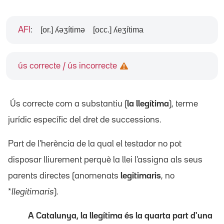
[or.] ʎəʒítimə
[occ.] ʎeʒítima
AFI
:
ús correcte / ús incorrecte
Ús correcte com a substantiu (
la llegítima
), terme
jurídic específic del dret de successions.
Part de l'herència de la qual el testador no pot
disposar lliurement perquè la llei l'assigna als seus
parents directes (anomenats
legitimaris
, no
*
llegitimaris
).
A Catalunya, la llegítima és la quarta part d'una