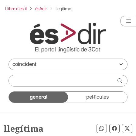
Llibre d'estil
ésAdir
llegítima
general
pel·lícules
llegítima
Compartir pe
Compart
Co