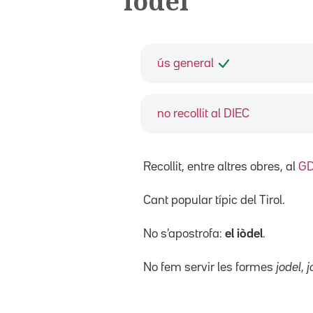
iòdel
ús general
no recollit al DIEC
Recollit, entre altres obres, al
G
Cant popular típic del Tirol.
No s'apostrofa:
el iòdel
.
No fem servir les formes
jodel
,
j