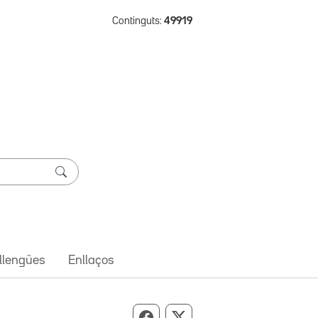
Continguts:
49919
 llengües
Enllaços