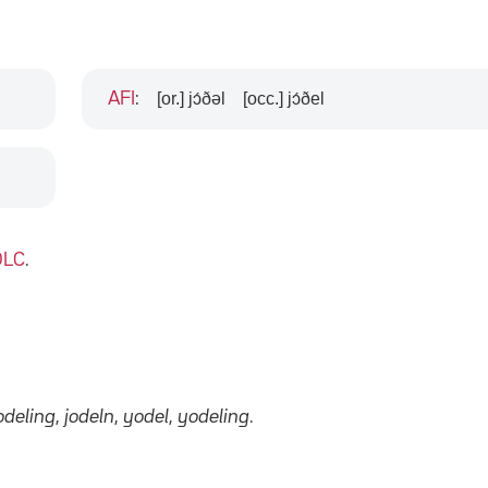
[or.] jɔ́ðəl
[occ.] jɔ́ðel
AFI
:
DLC
.
odeling
,
jodeln
,
yodel
,
yodeling
.