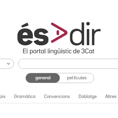
general
pel·lícules
pis
Gramàtica
Convencions
Doblatge
Altres