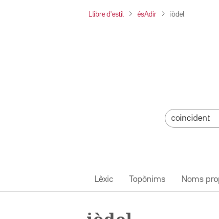
Llibre d'estil
ésAdir
iòdel
Lèxic
Topònims
Noms pro