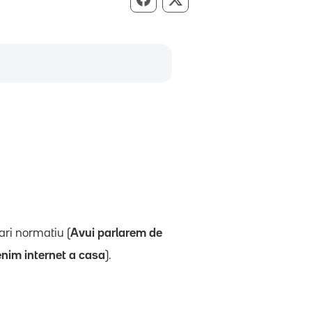
Compartir per Facebook
Compartir per X
ari normatiu (
Avui parlarem de
enim internet a casa
).