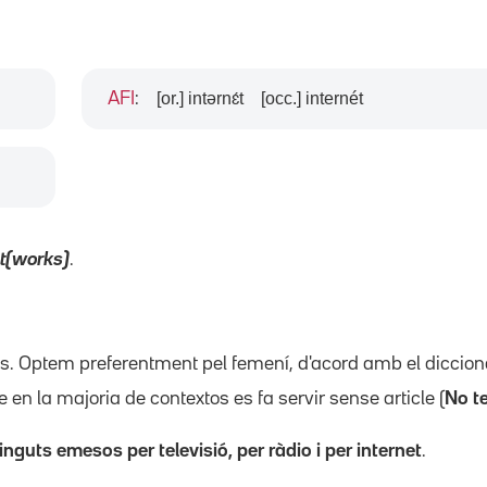
[or.] intərnɛ́t
[occ.] internét
AFI
:
t(works)
.
'ús. Optem preferentment pel femení, d'acord amb el diccion
que en la majoria de contextos es fa servir sense article (
No t
nguts emesos per televisió, per ràdio i per internet
.