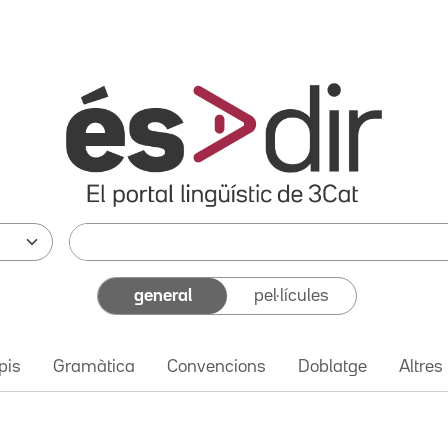
general
pel·lícules
pis
Gramàtica
Convencions
Doblatge
Altres