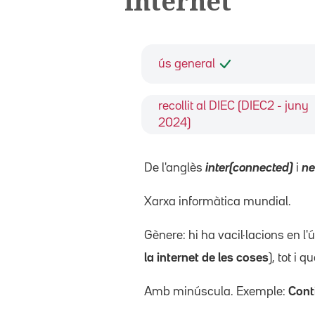
internet
ús general
recollit al DIEC (DIEC2 - juny
2024)
De l'anglès
inter(connected)
i
ne
Xarxa informàtica mundial.
Gènere: hi ha vacil·lacions en l
la internet de les coses
), tot i 
Amb minúscula. Exemple:
Conti