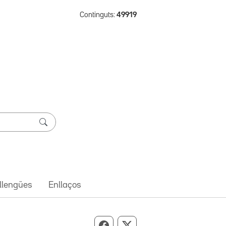
Continguts:
49919
 llengües
Enllaços