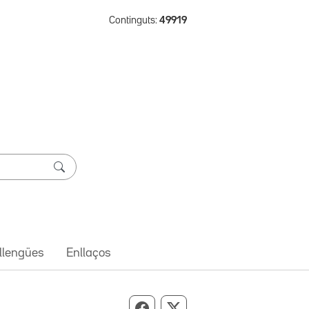
Continguts:
49919
 llengües
Enllaços