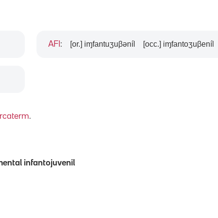
[or.] iɱfantuʒuβəníl
[occ.] iɱfantoʒuβeníl
AFI
:
rcaterm
.
ental infantojuvenil