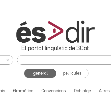
general
pel·lícules
pis
Gramàtica
Convencions
Doblatge
Altres