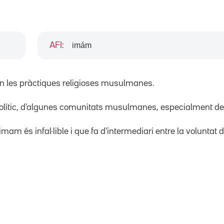
imám
AFI
:
en les pràctiques religioses musulmanes.
ític, d
'
algunes comunitats musulmanes, especialment dels 
imam és infal·lible i que fa d'intermediari entre la voluntat div