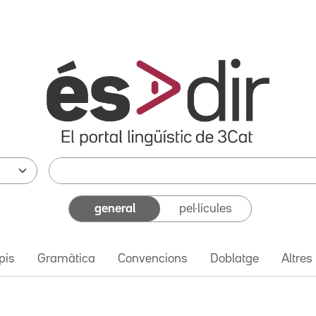
general
pel·lícules
pis
Gramàtica
Convencions
Doblatge
Altres