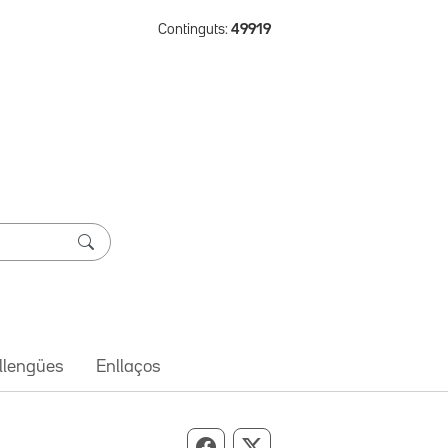
Continguts:
49919
 llengües
Enllaços