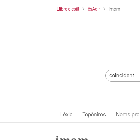
Llibre d'estil
ésAdir
imam
Lèxic
Topònims
Noms pro