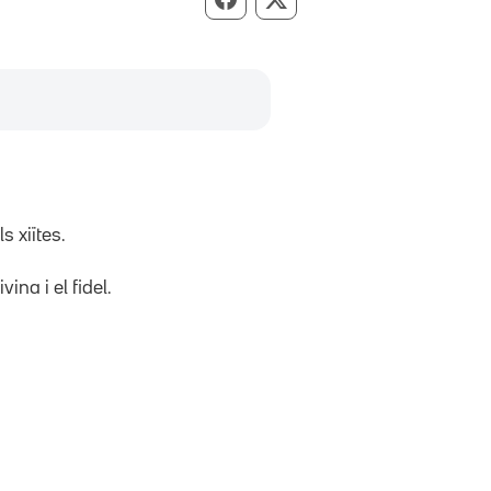
Compartir per Facebook
Compartir per X
xiïtes.
ina i el fidel.