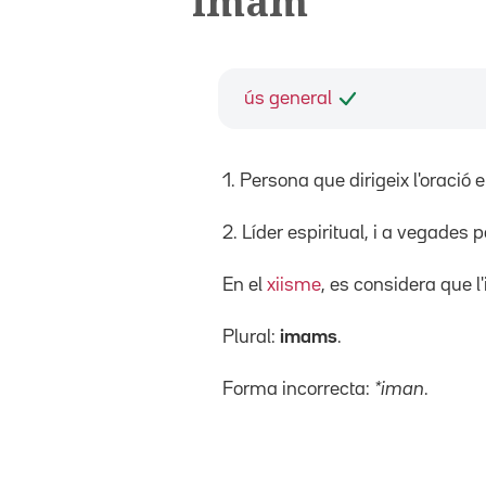
imam
ús general
1. Persona que dirigeix l'
oració 
2.
Líder espiritual, i a vegades pol
En el
xiisme
, es considera que l'
Plural:
imams
.
Forma incorrecta:
*iman
.