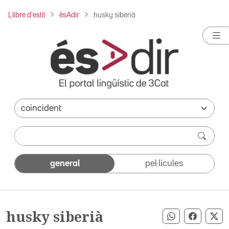
Llibre d'estil
ésAdir
husky siberià
general
pel·lícules
husky siberià
Compartir pe
Compart
Co