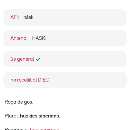
háski
AFI
:
HÀSKI
Antena
:
ús general
no recollit al DIEC
Raça de gos.
Plural:
huskies siberians
.
Pronúncia:
hac aspirada
.