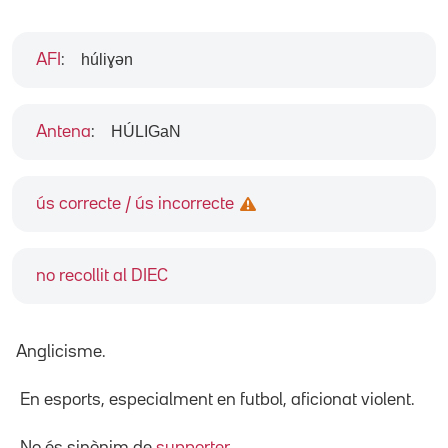
húliɣən
AFI
:
HÚLIGaN
Antena
:
ús correcte / ús incorrecte
no recollit al DIEC
Anglicisme.
En esports, especialment en futbol, aficionat violent.
No és sinònim de
supporter
.