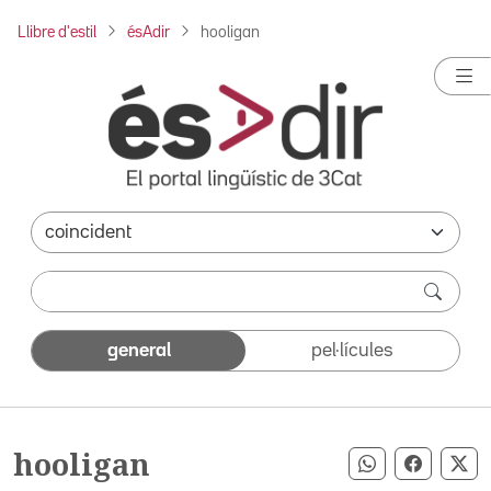
Llibre d'estil
ésAdir
hooligan
general
pel·lícules
hooligan
Compartir pe
Compart
Co