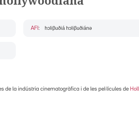
 hollywoodiana
hɔliβuðiá hɔliβuðiánə
AFI
:
s de la indústria cinematogràfica i de les pel·lícules de
Hol