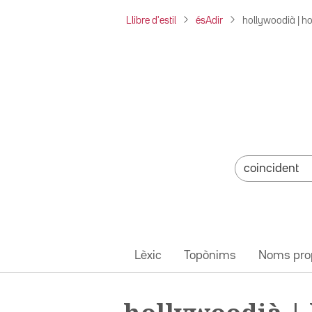
Llibre d'estil
ésAdir
hollywoodià | h
Lèxic
Topònims
Noms pro