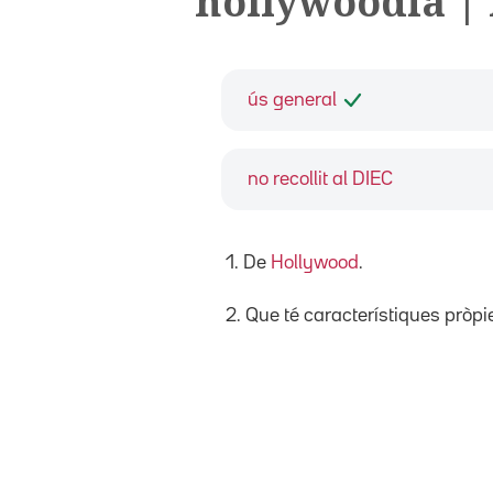
hollywoodià |
ús general
no recollit al DIEC
1. De
Hollywood
.
2. Que té característiques pròpie