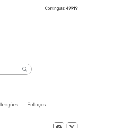
Continguts:
49919
 llengües
Enllaços