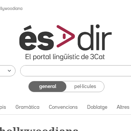
ollywoodiana
general
pel·lícules
pis
Gramàtica
Convencions
Doblatge
Altres