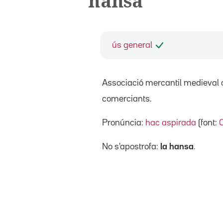
hansa
ús general
Associació mercantil medieval c
comerciants.
Pronúncia:
hac aspirada
(font:
No s'apostrofa:
la hansa
.