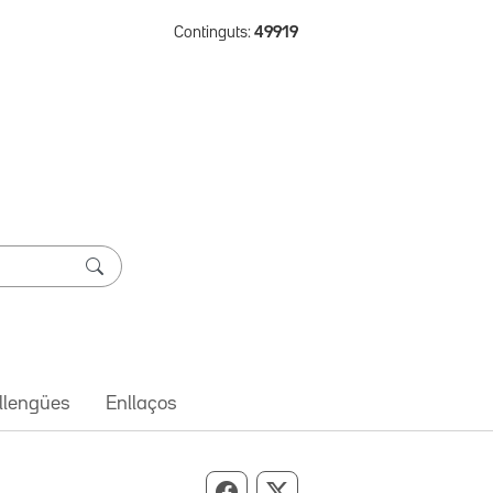
Continguts:
49919
 llengües
Enllaços