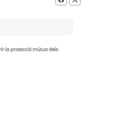
Compartir per Facebook
Compartir per X
ir la protecció mútua dels