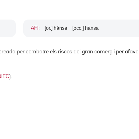
[or.] hánsə
[occ.] hánsa
AFI
:
reada per combatre els riscos del gran comerç i per afavor
OIEC
).