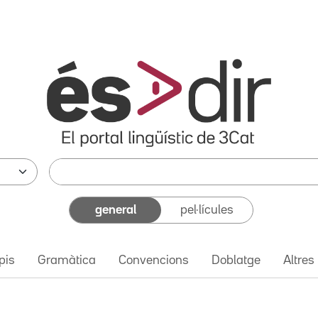
general
pel·lícules
pis
Gramàtica
Convencions
Doblatge
Altres