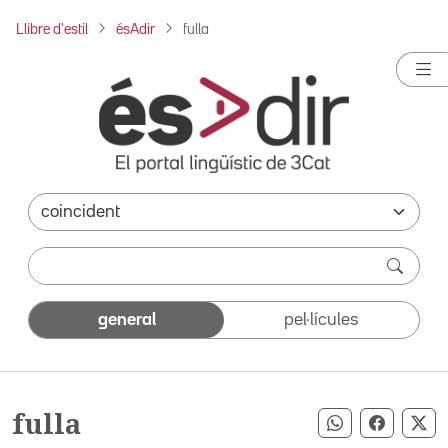
Llibre d'estil
ésAdir
fulla
general
pel·lícules
fulla
Compartir pe
Compart
Co