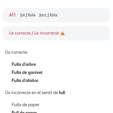
[or.] fúʎə
[occ.] fúʎa
AFI
:
ús correcte / ús incorrecte
Ús correcte:
Fulla d'arbre
Fulla de ganivet
Fulla d'afaitar
Ús incorrecte en el sentit de
full
:
Fulla de paper
Full de paper