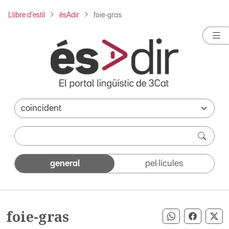
Llibre d'estil
ésAdir
foie-gras
general
pel·lícules
foie-gras
Compartir pe
Compart
Co