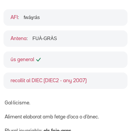
fwáɣɾás
AFI
:
FUÀ-GRÀS
Antena
:
ús general
recollit al DIEC (DIEC2 - any 2007)
Gal·licisme.
Aliment elaborat amb fetge d'oca o d'ànec.
Plural invariable:
els foie-gras
.