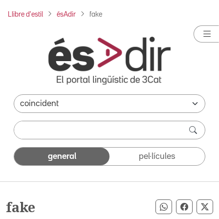
Llibre d'estil
ésAdir
fake
general
pel·lícules
fake
Compartir pe
Compart
Co