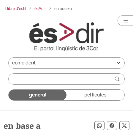
Llibre d'estil
ésAdir
en base a
general
pel·lícules
en base a
Compartir pe
Compart
Co