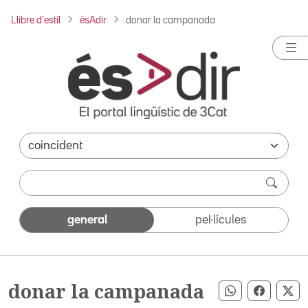
Llibre d'estil
ésAdir
donar la campanada
general
pel·lícules
donar la campanada
Compartir pe
Compart
Co