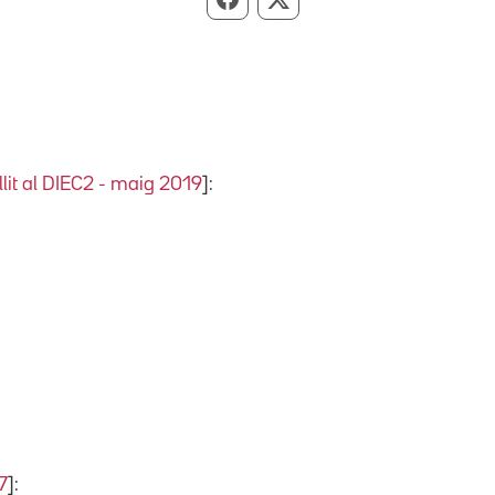
Compartir per Facebook
Compartir per X
llit al DIEC2 - maig 2019
]:
7
]: