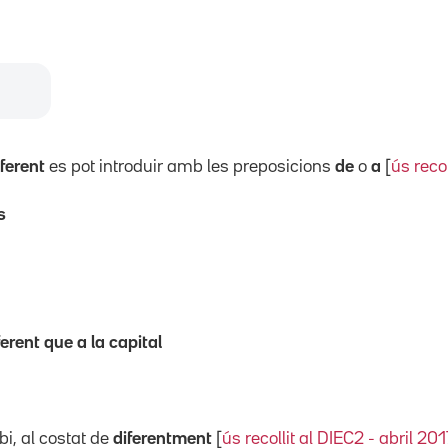
iferent
es pot introduir amb les preposicions
de
o
a
[
ús reco
s
ferent que a la capital
i, al costat de
diferentment
[
ús recollit al DIEC2 - abril 201