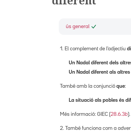
diferent
ús general
1. El complement de l'adjectiu
d
Un Nadal diferent dels altre
Un Nadal diferent als altres
També amb la conjunció
que
:
La situació als pobles és di
Més informació: GIEC (
28.6.3
b
).
2. També funciona com a adverb