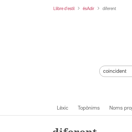
Llibre d'estil
ésAdir
diferent
Lèxic
Topònims
Noms pro