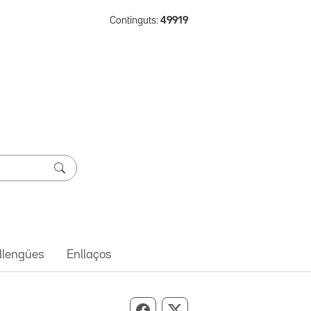
Continguts:
49919
 llengües
Enllaços