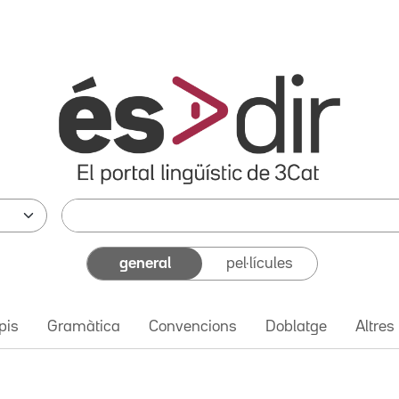
general
pel·lícules
pis
Gramàtica
Convencions
Doblatge
Altres