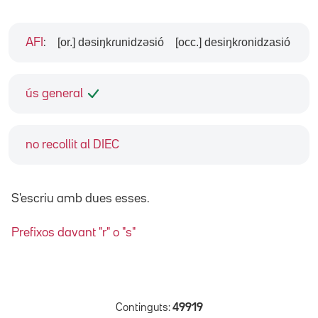
[or.] dəsiŋkɾunidzəsió
[occ.] desiŋkɾonidzasió
AFI
:
ús general
no recollit al DIEC
S'escriu amb dues esses.
Prefixos davant "r" o "s"
Continguts:
49919