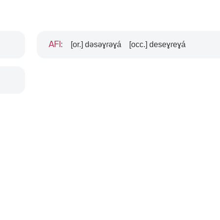
[or.] dəsəɣɾəɣá
[occ.] deseɣɾeɣá
AFI
: