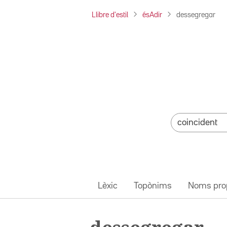
Llibre d'estil
ésAdir
dessegregar
Lèxic
Topònims
Noms pro