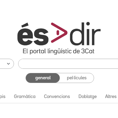
general
pel·lícules
pis
Gramàtica
Convencions
Doblatge
Altres