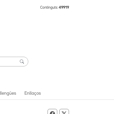
Continguts:
49919
 llengües
Enllaços