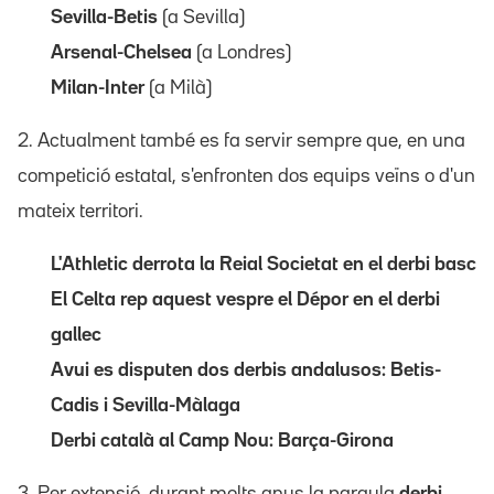
Sevilla-Betis
(a Sevilla)
Arsenal-Chelsea
(a Londres)
Milan-Inter
(a Milà)
2. Actualment també es fa servir sempre que, en una
competició estatal, s'enfronten dos equips veïns o d'un
mateix territori.
L'Athletic derrota la Reial Societat en el derbi basc
El Celta rep aquest vespre el Dépor en el derbi
gallec
Avui es disputen dos derbis andalusos: Betis-
Cadis i Sevilla-Màlaga
Derbi català al Camp Nou: Barça-Girona
3. Per extensió, durant molts anys la paraula
derbi