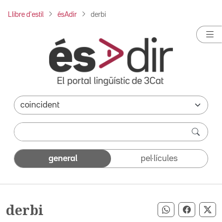
Llibre d'estil
ésAdir
derbi
general
pel·lícules
derbi
Compartir pe
Compart
Co