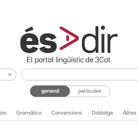
general
pel·lícules
pis
Gramàtica
Convencions
Doblatge
Altres