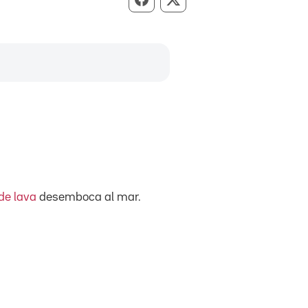
Compartir per Facebook
Compartir per X
de lava
desemboca al mar.