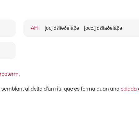
[or.] dɛ́ltəðəláβə
[occ.] dɛ́ltaðeláβa
AFI
:
rcaterm
.
t semblant al delta d'un riu, que es forma quan una
colada 