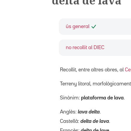
delta de lava
ús general
no recollit al DIEC
Recollit, entre altres obres, al
Ce
Terreny litoral, morfològicamen
Sinònim:
plataforma de lava
.
Anglès:
lava delta
.
Castellà:
delta de lava
.
Francès:
delta de lave
.