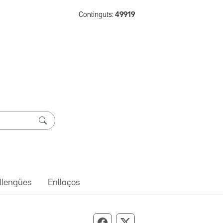
Continguts:
49919
 llengües
Enllaços