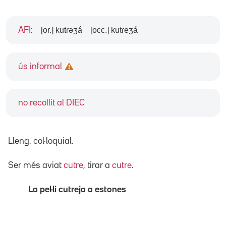
[or.] kutɾəʒá
[occ.] kutɾeʒá
AFI
:
ús informal
no recollit al DIEC
Lleng. col·loquial.
Ser més aviat
cutre
, tirar a
cutre
.
La pel·li cutreja a estones