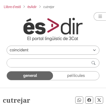
Llibre d'estil
ésAdir
cutrejar
general
pel·lícules
cutrejar
Compartir pe
Compart
Co