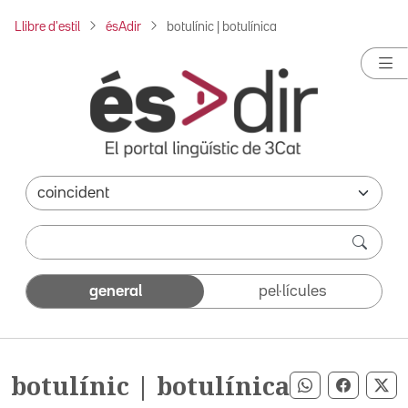
Llibre d'estil
ésAdir
botulínic | botulínica
general
pel·lícules
botulínic | botulínica
Compartir pe
Compart
Co