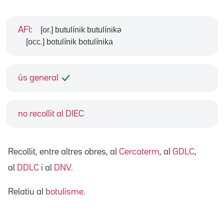
[or.] butulínik butulínikə
AFI
:
[occ.] botulínik botulínika
ús general
no recollit al DIEC
Recollit, entre altres obres, al
Cercaterm
, al
GDLC
,
al
DDLC
i al
DNV
.
Relatiu al
botulisme
.