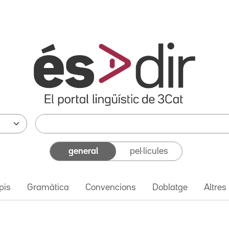
general
pel·lícules
pis
Gramàtica
Convencions
Doblatge
Altres