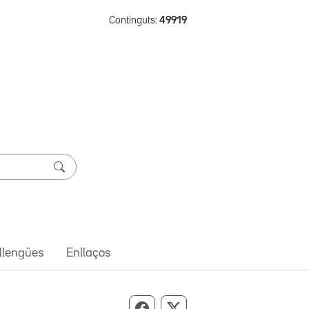
Continguts:
49919
 llengües
Enllaços