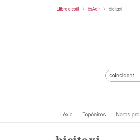
Llibre d'estil
ésAdir
bicitaxi
Lèxic
Topònims
Noms pro