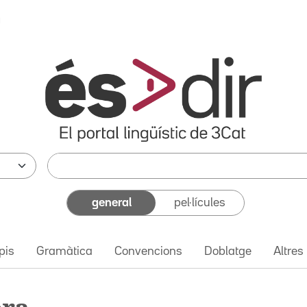
a
general
pel·lícules
pis
Gramàtica
Convencions
Doblatge
Altres