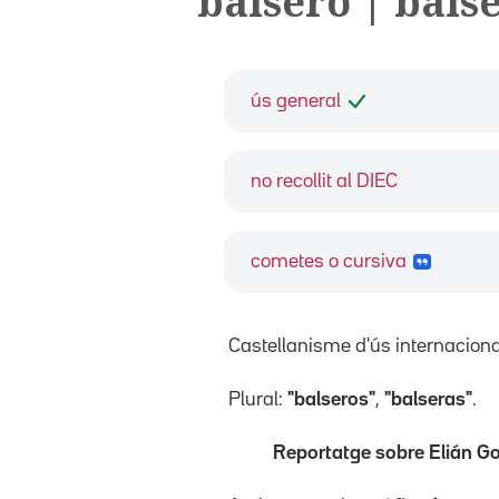
balsero | bals
ús general
no recollit al DIEC
cometes o cursiva
Castellanisme d'ús internaciona
Plural:
"balseros"
,
"balseras"
.
Reportatge sobre Elián Gon