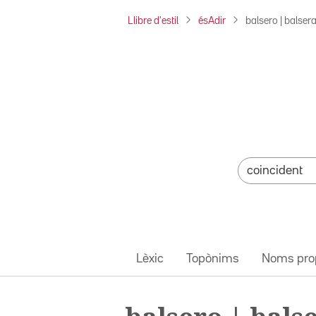
Llibre d'estil
ésAdir
balsero | balser
Lèxic
Topònims
Noms pro