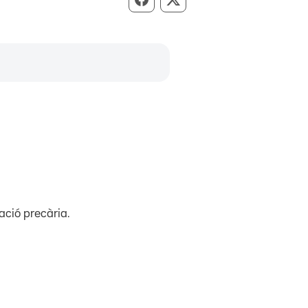
Compartir per Facebook
Compartir per X
ació precària.