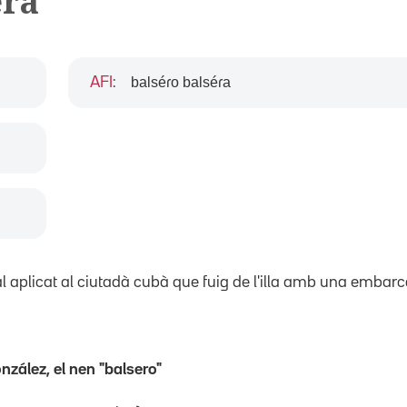
era
balséɾo balséɾa
AFI
:
l aplicat al ciutadà cubà que fuig de l'illa amb una embarc
zález, el nen "balsero"