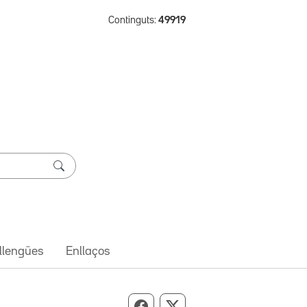
Continguts:
49919
 llengües
Enllaços