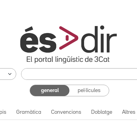
general
pel·lícules
pis
Gramàtica
Convencions
Doblatge
Altres