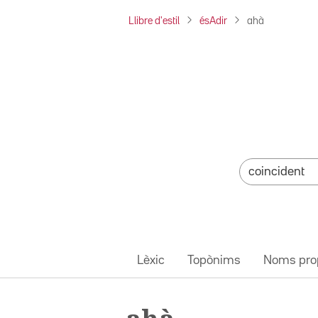
Llibre d'estil
ésAdir
ahà
Lèxic
Topònims
Noms pro