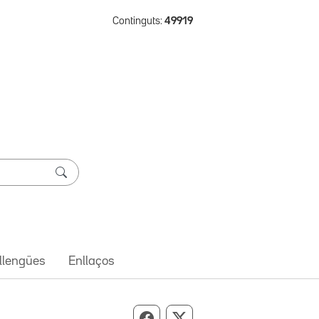
Continguts:
49919
 llengües
Enllaços