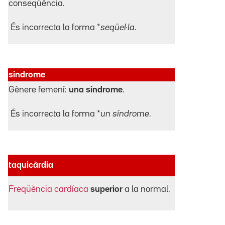
conseqüència.
És incorrecta la forma *
seqüel·la
.
síndrome
Gènere femení:
una síndrome
.
És incorrecta la forma *
un síndrome
.
taquicàrdia
Freqüència cardíaca
superior
a la normal.