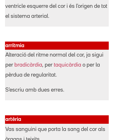
ventricle esquerre del cor i és l'origen de tot
el sistema arterial.
arrítmia
Alteració del ritme normal del cor, ja sigui
per
bradicàrdia
, per
taquicàrdia
o per la
pèrdua de regularitat.
S'escriu amb dues erres.
artèria
Vas sanguini que porta la sang del cor als
òrgans i teixits.