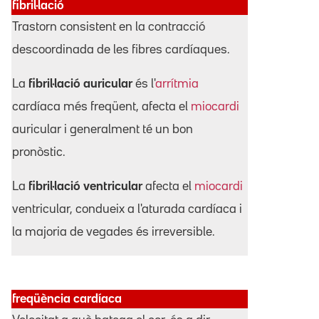
fibril·lació
Trastorn consistent en la contracció
descoordinada de les fibres cardíaques.
La
fibril·lació auricular
és l'
arrítmia
cardíaca més freqüent, afecta el
miocardi
auricular i generalment té un bon
pronòstic.
La
fibril·lació ventricular
afecta el
miocardi
ventricular, condueix a l'aturada cardíaca i
la majoria de vegades és irreversible.
freqüència cardíaca