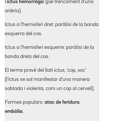
l'
ictus hemorràgic
(pel trencament d'una
artèria).
Ictus a l'hemisferi dret: paràlisi de la banda
esquerra del cos.
Ictus a l'hemisferi esquerre: paràlisi de la
banda dreta del cos.
El terme prové del llatí
ictus
, 'cop, xoc'
(l'ictus se sol manifestar d'una manera
sobtada i violenta, com un cop al cervell).
Formes populars:
atac de feridura
,
embòlia
.