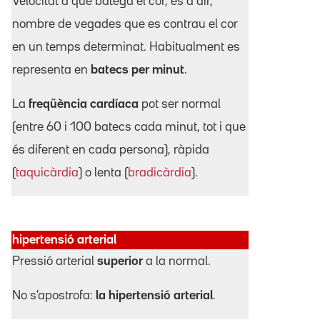
Velocitat a què batega el cor, és a dir,
nombre de vegades que es contrau el cor
en un temps determinat. Habitualment es
representa en
batecs per minut
.
La
freqüència cardíaca
pot ser normal
(entre 60 i 100 batecs cada minut, tot i que
és diferent en cada persona), ràpida
(
taquicàrdia
) o lenta (
bradicàrdia
).
hipertensió arterial
Pressió arterial
superior
a la normal.
No s'apostrofa:
la hipertensió arterial
.