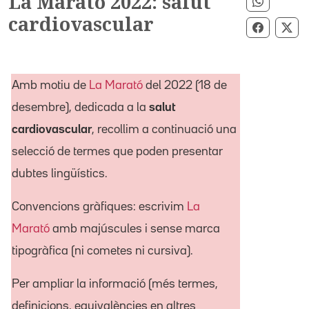
La Marató 2022: salut
Compart
cardiovascular
Comparti
Com
Amb motiu de
La Marató
del 2022 (18 de
desembre), dedicada a la
salut
cardiovascular
, recollim a continuació una
selecció de termes que poden presentar
dubtes lingüístics.
Convencions gràfiques: escrivim
La
Marató
amb majúscules i sense marca
tipogràfica (ni cometes ni cursiva).
Per ampliar la informació (més termes,
definicions, equivalències en altres