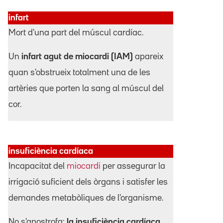
infart
Mort d'una part del múscul cardíac.
Un
infart agut de miocardi (IAM)
apareix
quan s'obstrueix totalment una de les
artèries que porten la sang al múscul del
cor.
insuficiència cardíaca
Incapacitat del
miocardi
per assegurar la
irrigació suficient dels òrgans i satisfer les
demandes metabòliques de l'organisme.
No s'apostrofa:
la insuficiència cardíaca
.