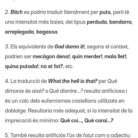
2.
Bitch
es podria traduir literalment per
puta
, però té
una intensitat més baixa, del tipus
perduda
,
bandarra
,
arreplegada
,
bagassa
.
3. Els equivalents de
God damn it!
, segons el context,
podrien ser
mecàgon dena!
;
quin merder!
;
mala llet!
;
quina putada!
;
no et fot?
, etc.
4. La traducció de
What the hell is that?
per
Què
dimonis és això?
o
Què diantre...?
resulta artificiosa i
és un calc dels eufemismes castellans utilitzats en
doblatge. Resultaria més adequat, si la intensitat de la
imprecació és mínima:
Què coi..., Què carai...?
5. També resulta artificiós l'ús de
fotut
com a adjectiu: