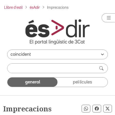
Llibre d'estil
ésAdir
Imprecacions
general
pel·lícules
Imprecacions
Compartir pe
Compart
Co