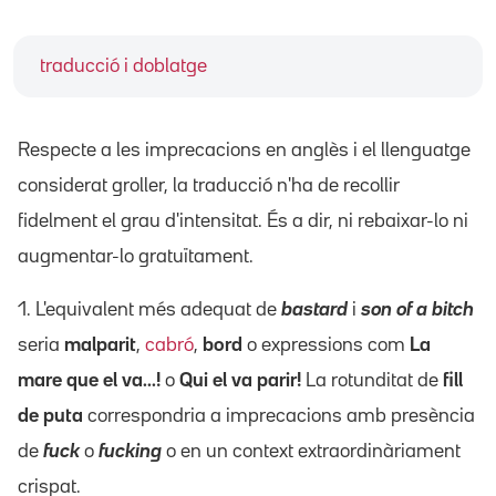
traducció i doblatge
Respecte a les imprecacions en anglès i el llenguatge
considerat groller, la traducció n'ha de recollir
fidelment el grau d'intensitat. És a dir, ni rebaixar-lo ni
augmentar-lo gratuïtament.
1. L'equivalent més adequat de
bastard
i
son of a bitch
seria
malparit
,
cabró
,
bord
o expressions com
La
mare que el va...!
o
Qui el va parir!
La rotunditat de
fill
de puta
correspondria a imprecacions amb presència
de
fuck
o
fucking
o en un context extraordinàriament
crispat.