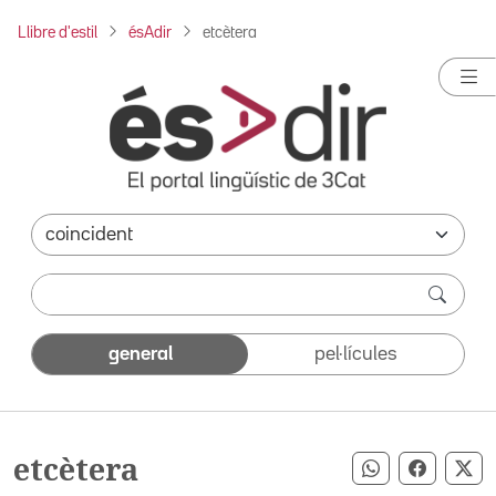
Llibre d'estil
ésAdir
etcètera
general
pel·lícules
etcètera
Compartir pe
Compart
Co