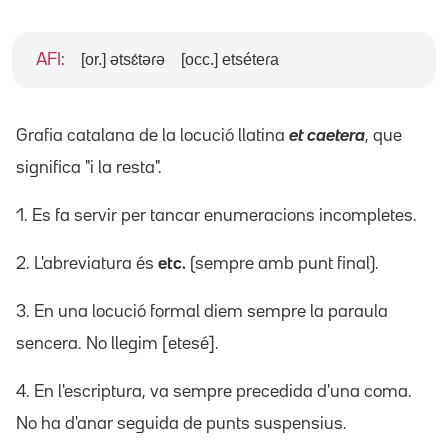
[or.] ətsɛ́təɾə
[occ.] etséteɾa
AFI
:
Grafia catalana de la locució llatina
et caetera
, que
significa "i la resta".
1. Es fa servir per tancar enumeracions incompletes.
2. L'abreviatura és
etc.
(sempre amb punt final).
3. En una locució formal diem sempre la paraula
sencera. No llegim [etesé].
4. En l'escriptura, va sempre precedida d'una coma.
No ha d'anar seguida de punts suspensius.