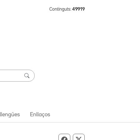
Continguts:
49919
 llengües
Enllaços