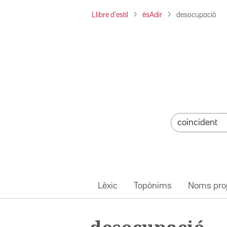
Llibre d'estil
ésAdir
desocupació
Lèxic
Topònims
Noms pro