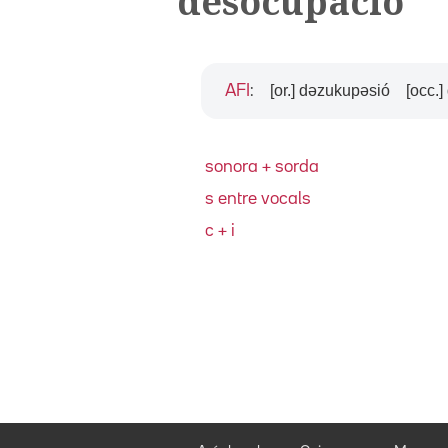
desocupació
[or.] dəzukupəsió
[occ.
AFI
:
sonora + sorda
s entre vocals
c + i