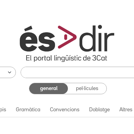
general
pel·lícules
pis
Gramàtica
Convencions
Doblatge
Altres