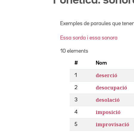
Fonètica: sonor
Exemples de paraules que tenen e
Essa sorda i essa sonora
10 elements
#
Nom
deserció
1
desocupació
2
desolació
3
imposició
4
improvisació
5