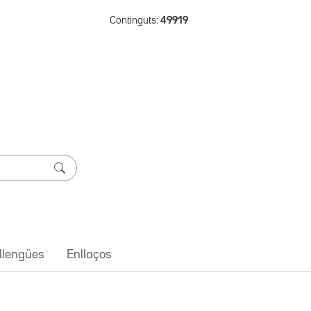
Continguts:
49919
 llengües
Enllaços