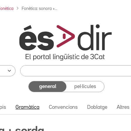
onètica
Fonètica: sonora +...
general
pel·lícules
pis
Gramàtica
Convencions
Doblatge
Altres