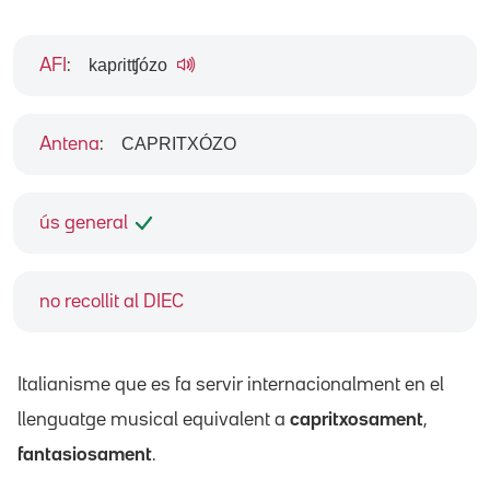
kapɾitʧózo
AFI
:
CAPRITXÓZO
Antena
:
ús general
no recollit al DIEC
Italianisme que es fa servir internacionalment en el
llenguatge musical equivalent a
capritxosament
,
fantasiosament
.