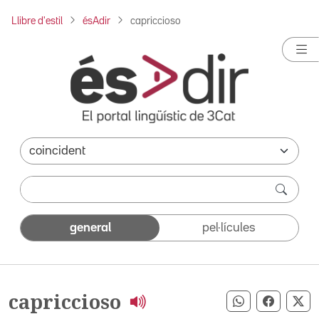
Llibre d'estil
ésAdir
capriccioso
general
pel·lícules
capriccioso
Compartir pe
Compart
Co