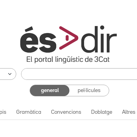
general
pel·lícules
pis
Gramàtica
Convencions
Doblatge
Altres