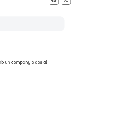
Compartir per Facebook
Compartir per X
 amb un company o dos al