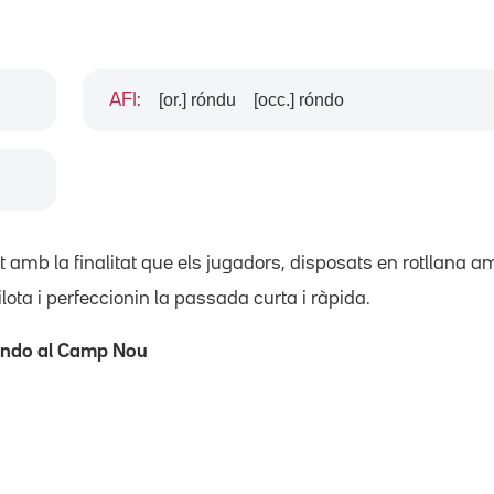
[or.] róndu
[occ.] róndo
AFI
:
nt amb la finalitat que els jugadors, disposats en rotllana
pilota i perfeccionin la passada curta i ràpida.
rondo al Camp Nou