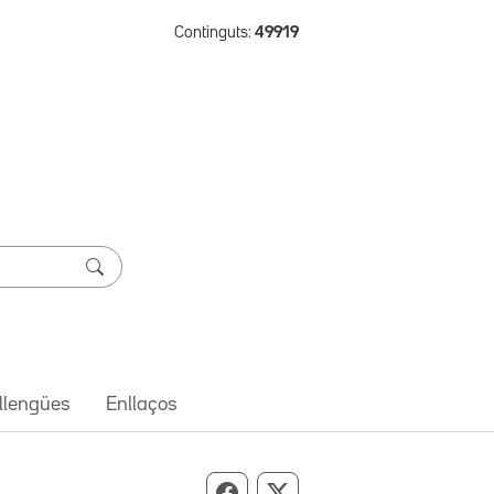
Continguts:
49919
 llengües
Enllaços