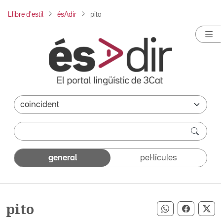
Llibre d'estil
ésAdir
pito
general
pel·lícules
pito
Compartir pe
Compart
Co