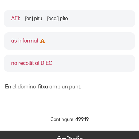
[or.] pítu
[occ.] píto
AFI
:
ús informal
no recollit al DIEC
En el dòmino, fitxa amb un punt.
Continguts:
49919