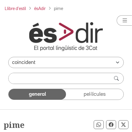
Llibre d'estil
ésAdir
pime
general
pel·lícules
pime
Compartir pe
Compart
Co