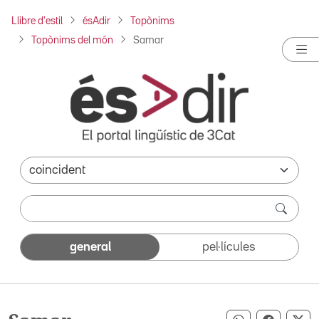
Llibre d'estil
ésAdir
Topònims
Topònims del món
Samar
general
pel·lícules