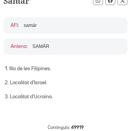
Samar
Compartir pe
Compart
Co
samár
AFI
:
SAMÀR
Antena
:
1. Illa de les Filipines.
2. Localitat d'Israel.
3. Localitat d'Ucraïna.
Continguts:
49919