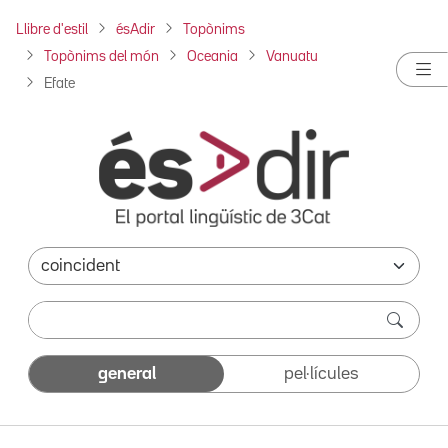
Llibre d'estil
ésAdir
Topònims
Topònims del món
Oceania
Vanuatu
Efate
general
pel·lícules