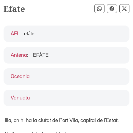
Efate
Compartir pe
Compart
Co
efáte
AFI
:
EFÀTE
Antena
:
Oceania
Vanuatu
Illa, on hi ha la ciutat de Port Vila, capital de l'Estat.