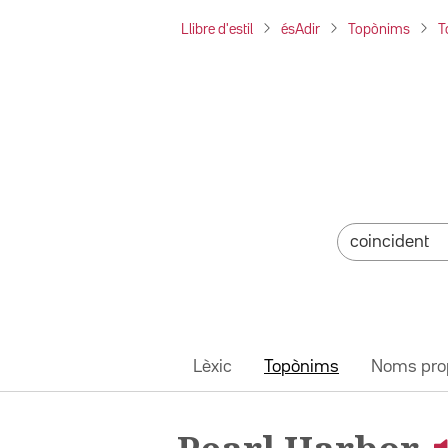
Llibre d'estil
ésAdir
Topònims
T
Lèxic
Topònims
Noms pro