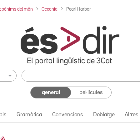
opònims del món
Oceania
Pearl Harbor
general
pel·lícules
pis
Gramàtica
Convencions
Doblatge
Altres