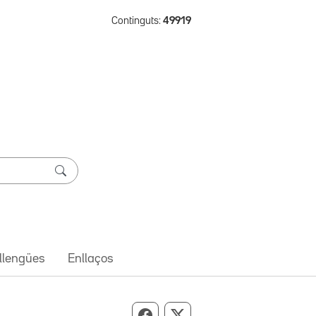
Continguts:
49919
 llengües
Enllaços