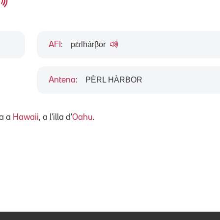
pɛ́ɾlhárβor
AFI
:
PÈRL HÀRBOR
Antena
:
a a
Hawaii
, a l'illa d'
Oahu
.