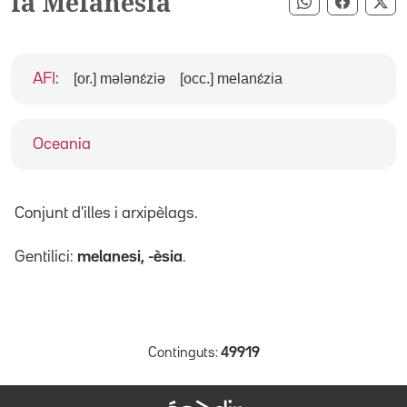
la Melanèsia
Compartir pe
Compart
Co
[or.] mələnɛ́ziə
[occ.] melanɛ́zia
AFI
:
Oceania
Conjunt d'illes i arxipèlags.
Gentilici:
melanesi, -èsia
.
Continguts:
49919