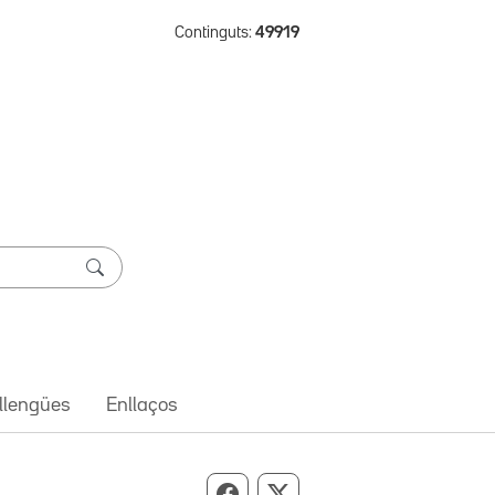
Continguts:
49919
 llengües
Enllaços