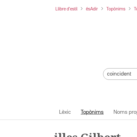
Llibre d'estil
ésAdir
Topònims
T
Lèxic
Topònims
Noms pro