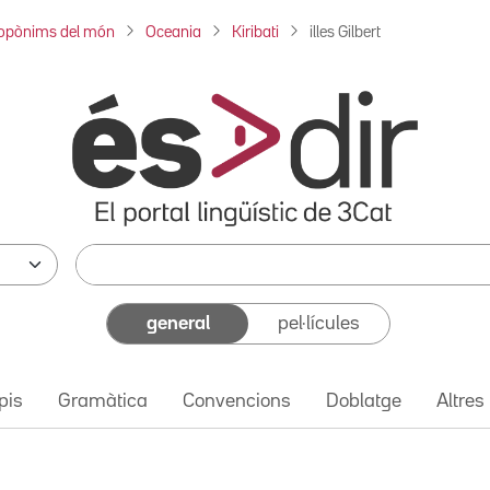
opònims del món
Oceania
Kiribati
illes Gilbert
general
pel·lícules
pis
Gramàtica
Convencions
Doblatge
Altres