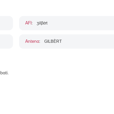
ʒilβɛ́rt
AFI
:
GILBÈRT
Antena
:
bati.