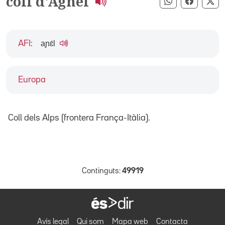
coll d'Agnel
Compartir pe
Compart
Co
aɲɛ́l
AFI
:
Europa
Coll dels Alps (frontera França-Itàlia).
Continguts:
49919
Avís legal
Qui som
Mapa web
Contacta