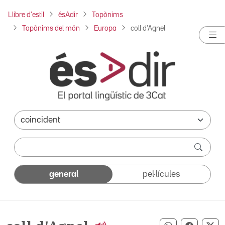
Llibre d'estil
ésAdir
Topònims
Topònims del món
Europa
coll d'Agnel
general
pel·lícules