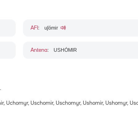
uʃómir
AFI
:
USHÓMIR
Antena
:
.
mir, Uchomyr, Uschomir, Uschomyr, Ushomir, Ushomyr, U