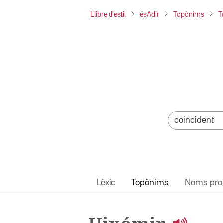
Llibre d'estil
ésAdir
Topònims
T
Lèxic
Topònims
Noms pro