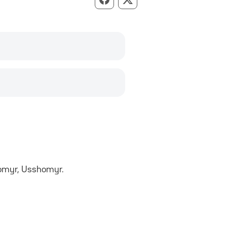
Compartir per Facebook
Compartir per X
somyr, Usshomyr.