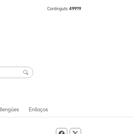
Continguts:
49919
 llengües
Enllaços