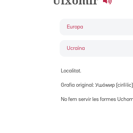
Uixómir
Europa
Ucraïna
Localitat.
Grafia original: Ушо́мир (ciríl·lic)
No fem servir les formes Ucho