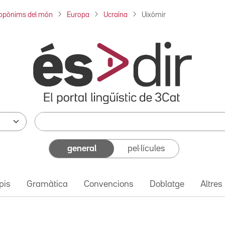
opònims del món
Europa
Ucraïna
Uixómir
general
pel·lícules
pis
Gramàtica
Convencions
Doblatge
Altres